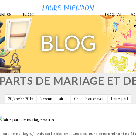
UNESSE
BLOG
DIGITAL
AQ
BLOG
-PARTS DE MARIAGE ET D
20 janvier 2015
2 commentaires
Croquis au crayon
Faire-part
e part de mariage, j’avais
carte blanche
.
Les couleurs prédominantes étan