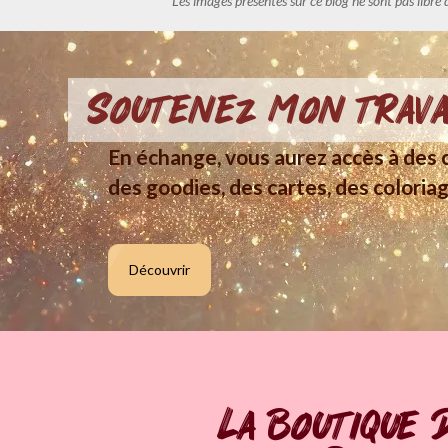
Les images présentes sur ce blog ne sont pas libre 
Soutenez mon trava
En échange, vous aurez accès à des c
des goodies, des cartes, des coloriag
Découvrir
La boutique 