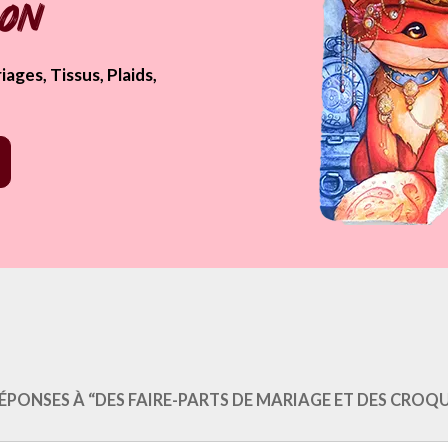
pon
ages, Tissus, Plaids,
e.php?href=https%3A%2F%2Fwww.laure-illustrations.com%2F2015%2F01
standard&show_faces=true&width=450&height=80&action=like&font=ar
RÉPONSES À “DES FAIRE-PARTS DE MARIAGE ET DES CROQU