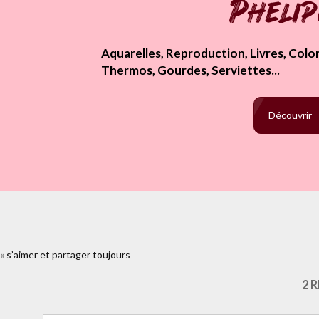
Pheli
Aquarelles, Reproduction, Livres, Colori
Thermos, Gourdes, Serviettes...
Découvrir
«
s’aimer et partager toujours
https://www.facebook.com/plugins/lik
croquis.html&layout=
2 