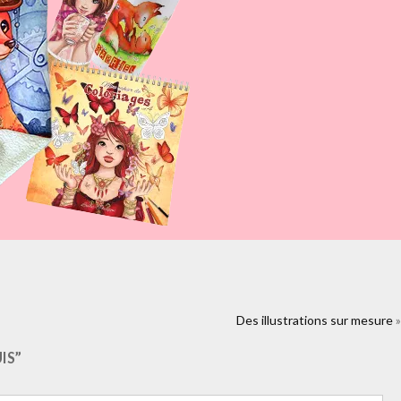
%2Fdes-faire-parts-de-mariage-et-des-
Des illustrations sur mesure
»
ial&colorscheme=light
IS”