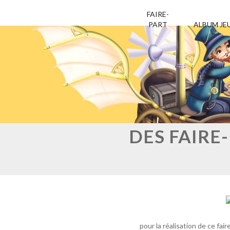
FAIRE-
PART
ALBUM JE
Aller
Aller
au
au
contenu
contenu
DES FAIRE
pour la réalisation de ce fair