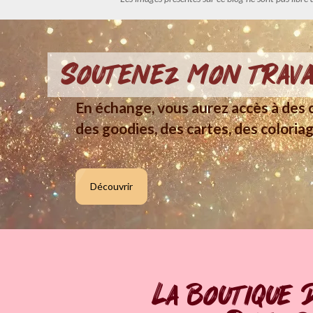
Soutenez mon trava
En échange, vous aurez accès à des c
des goodies, des cartes, des coloriag
Découvrir
La boutique 