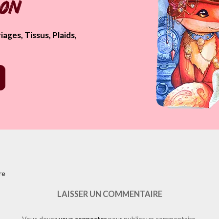
pon
ages, Tissus, Plaids,
re
s/like.php?href=https%3A%2F%2Fwww.laure-illustrations.com%2F201
ebb&layout=standard&show_faces=true&width=450&height=80&action=
LAISSER UN COMMENTAIRE
Vous devez
vous connecter
pour publier un commentaire.