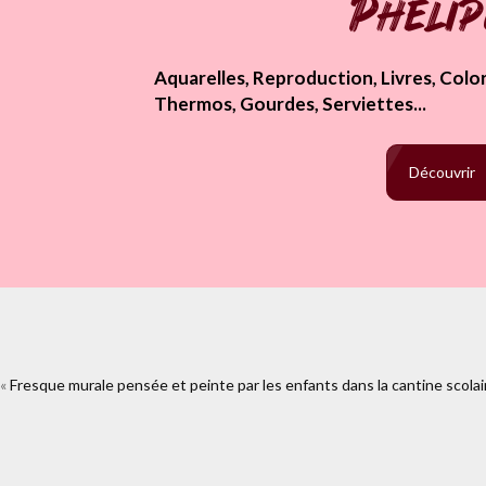
Pheli
Aquarelles, Reproduction, Livres, Colori
Thermos, Gourdes, Serviettes...
Découvrir
«
Fresque murale pensée et peinte par les enfants dans la cantine scolai
https://www.facebook.com/plugin
scolaire.html%2F20180615_162311w