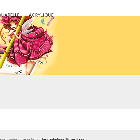
UARELLE
ACRYLIQUE
E
es demandes et questions :
laurephelipon@gmail.com