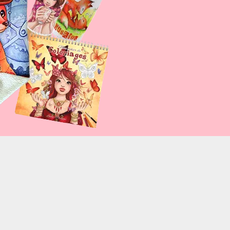
8%2F06%2Ffresque-murale-cantine-
like&font=arial&colorscheme=light