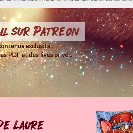
il sur Patreon
ontenus exclusifs :
es PDF et des lives privé ..
de Laure